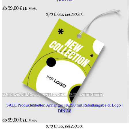
ab
99,00
€
inkl. MwSt.
0,40
€
/ Stk. bei 250 Stk.
PRODUKTANHÄNGER
EINZELHANDEL
PRODUKTETIKETTEN
,
,
SALE Produktetiketten Anhänger PA250 mit Rabattangabe & Logo |
DIN A8
ab
99,00
€
inkl. MwSt.
0,40
€
/ Stk. bei 250 Stk.