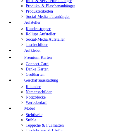
Info- & Servicetüranhänger
Produkt- & Flaschenanhänger
Produktetiketten
Social-Media Türanhänger
Aufsteller
Kundenstopper
Rollups Aufsteller
Social-Media Aufsteller
Tischschilder
Aufkleber
Premium Karten
Connect-Card
Danke Karten
Grußkarten
Geschäftsausstattung
Kalender
Namensschilder
Notizblöcke
Werbebedarf
Möbel
Stehtische
Stühle
Teppiche & Fußmatten
Tischdecken & Läufer