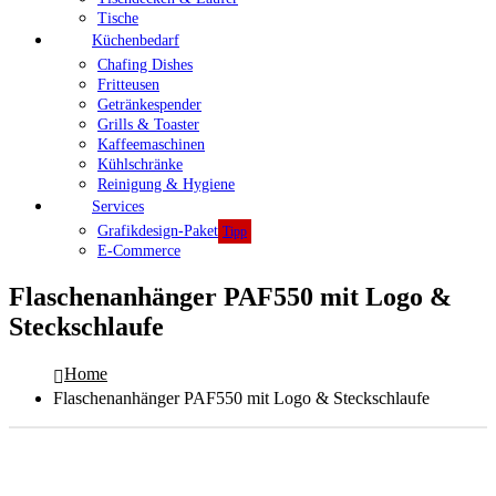
Tische
Küchenbedarf
Chafing Dishes
Fritteusen
Getränkespender
Grills & Toaster
Kaffeemaschinen
Kühlschränke
Reinigung & Hygiene
Services
Grafikdesign-Paket
Tipp
E-Commerce
Flaschenanhänger PAF550 mit Logo &
Steckschlaufe
Home
Flaschenanhänger PAF550 mit Logo & Steckschlaufe