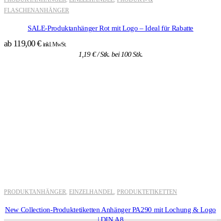
FLASCHENANHÄNGER
SALE-Produktanhänger Rot mit Logo – Ideal für Rabatte
ab
119,00
€
inkl. MwSt.
1,19
€
/ Stk. bei 100 Stk.
PRODUKTANHÄNGER
EINZELHANDEL
PRODUKTETIKETTEN
,
,
New Collection-Produktetiketten Anhänger PA290 mit Lochung & Logo
| DIN A8