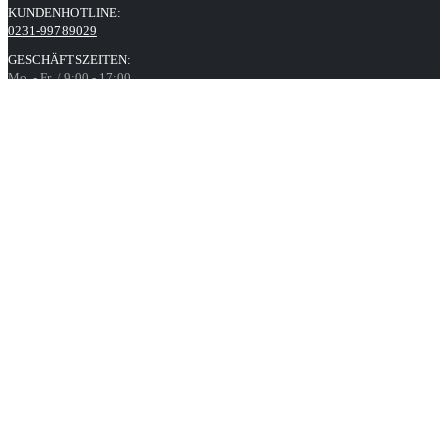
KUNDENHOTLINE:
0231-99789029
GESCHÄFTSZEITEN:
Mo. - Fr. / 9:00 - 17:00
Kontaktformular
Informationen
Datenschutz
AGB
Impressum
Über uns
Unsere Angebote richten sich ausschließlich an Unternehmer,
Gewerbetreibende, Behörden, Vereine sowie soziale und kirchliche
Einrichtungen im Sinne des § 14 BGB.
Unser Angebot richtet sich nicht an Verbraucher.
Alle Preise gelten inkl. MwSt. und zzgl. Versandkosten. Alle
Rechte, Irrtümer und Preisänderungen vorbehalten. Alle Angebote
nur solange der Vorrat reicht.