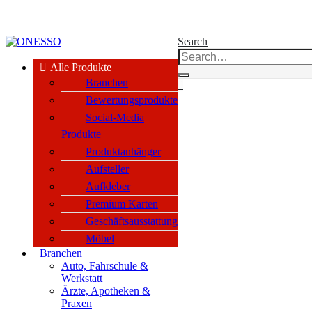
kauf nur an Unternehmen, Vereine & öffentl. Einrichtungen nach §14 BGB
Search
Alle Produkte
Branchen
0
Bewertungsprodukte
Social-Media
Produkte
Produktanhänger
Aufsteller
Aufkleber
Premium Karten
Geschäftsausstattung
Möbel
Branchen
Auto, Fahrschule &
Werkstatt
Ärzte, Apotheken &
Praxen