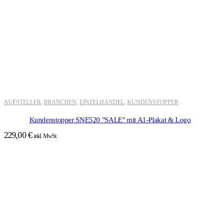
AUFSTELLER
BRANCHEN
EINZELHANDEL
KUNDENSTOPPER
,
,
,
Kundenstopper SNE520 "SALE" mit A1-Plakat & Logo
229,00
€
inkl. MwSt.