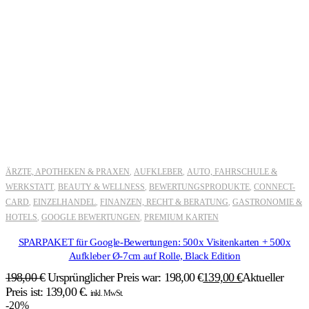
ÄRZTE, APOTHEKEN & PRAXEN
AUFKLEBER
AUTO, FAHRSCHULE &
,
,
WERKSTATT
BEAUTY & WELLNESS
BEWERTUNGSPRODUKTE
CONNECT-
,
,
,
CARD
EINZELHANDEL
FINANZEN, RECHT & BERATUNG
GASTRONOMIE &
,
,
,
HOTELS
GOOGLE BEWERTUNGEN
PREMIUM KARTEN
,
,
SPARPAKET für Google-Bewertungen: 500x Visitenkarten + 500x
Aufkleber Ø-7cm auf Rolle, Black Edition
198,00
€
Ursprünglicher Preis war: 198,00 €
139,00
€
Aktueller
Preis ist: 139,00 €.
inkl. MwSt.
-20%