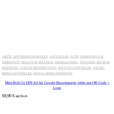
ÄRZTE, APOTHEKEN & PRAXEN
AUFSTELLER
AUTO, FAHRSCHULE &
,
,
WERKSTATT
BEAUTY & WELLNESS
EINZELHANDEL
FINANZEN, RECHT &
,
,
,
BERATUNG
GOOGLE BEWERTUNGEN
ROLLUPS AUFSTELLER
SOCIAL-
,
,
,
MEDIA AUFSTELLER
SOCIAL-MEDIA PRODUKTE
,
Mini-Roll-Up DIN A4 für Google-Bewertungen white mit QR-Code +
Logo
69,90
€
inkl. MwSt.