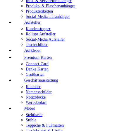
Info- & Servicetüranhänger
Produkt- & Flaschenanhänger
Produktetiketten
Social-Media Türanhänger
Aufsteller
Kundenstopper
Rollups Aufsteller
Social-Media Aufsteller
Tischschilder
Aufkleber
Premium Karten
Connect-Card
Danke Karten
Grußkarten
Geschäftsausstattung
Kalender
Namensschilder
Notizblöcke
Werbebedarf
Möbel
Stehtische
Stühle
Teppiche & Fußmatten
Tischdecken & Läufer