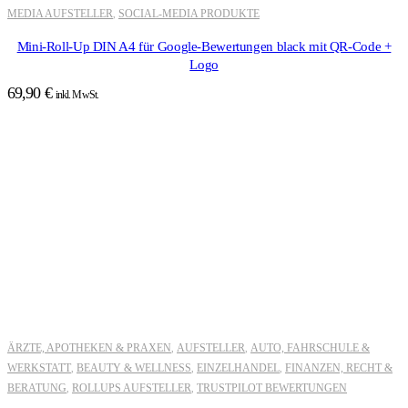
MEDIA AUFSTELLER
SOCIAL-MEDIA PRODUKTE
,
Mini-Roll-Up DIN A4 für Google-Bewertungen black mit QR-Code +
Logo
69,90
€
inkl. MwSt.
ÄRZTE, APOTHEKEN & PRAXEN
AUFSTELLER
AUTO, FAHRSCHULE &
,
,
WERKSTATT
BEAUTY & WELLNESS
EINZELHANDEL
FINANZEN, RECHT &
,
,
,
BERATUNG
ROLLUPS AUFSTELLER
TRUSTPILOT BEWERTUNGEN
,
,