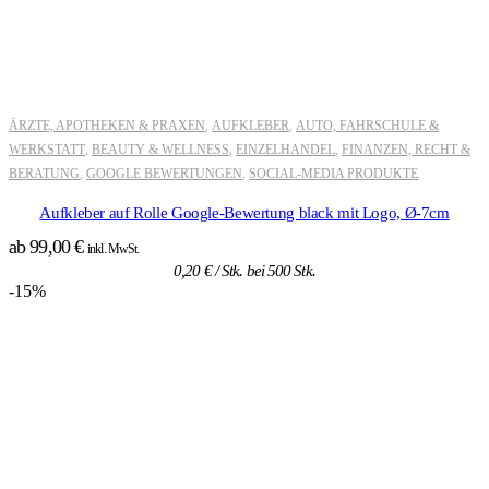
ÄRZTE, APOTHEKEN & PRAXEN
AUFKLEBER
AUTO, FAHRSCHULE &
,
,
WERKSTATT
BEAUTY & WELLNESS
EINZELHANDEL
FINANZEN, RECHT &
,
,
,
BERATUNG
GOOGLE BEWERTUNGEN
SOCIAL-MEDIA PRODUKTE
,
,
Aufkleber auf Rolle Google-Bewertung black mit Logo, Ø-7cm
ab
99,00
€
inkl. MwSt.
0,20
€
/ Stk. bei 500 Stk.
-15%