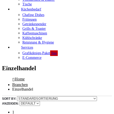
Tische
Küchenbedarf
Chafing Dishes
Fritteusen
Getränkespender
Grills & Toaster
Kaffeemaschinen
Kühlschränke
Reinigung & Hygiene
Services
Grafikdesign-Paket
Tipp
E-Commerce
Einzelhandel
Home
Branchen
Einzelhandel
SORT BY:
ANZEIGEN:
1