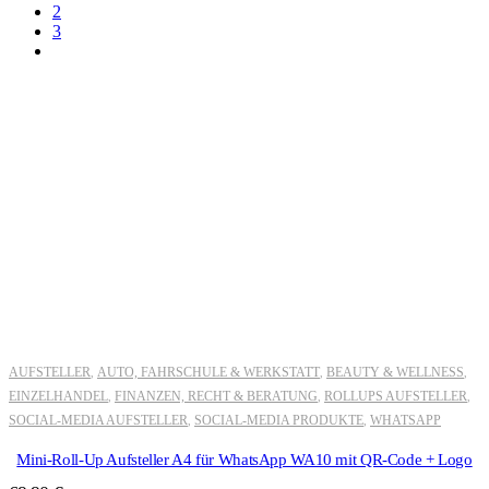
2
3
AUFSTELLER
AUTO, FAHRSCHULE & WERKSTATT
BEAUTY & WELLNESS
,
,
,
EINZELHANDEL
FINANZEN, RECHT & BERATUNG
ROLLUPS AUFSTELLER
,
,
,
SOCIAL-MEDIA AUFSTELLER
SOCIAL-MEDIA PRODUKTE
WHATSAPP
,
,
Mini-Roll-Up Aufsteller A4 für WhatsApp WA10 mit QR-Code + Logo