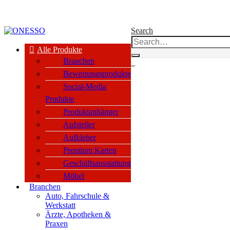
kauf nur an Unternehmen, Vereine & öffentl. Einrichtungen nach §14 BGB
Search
Alle Produkte
Branchen
0
Bewertungsprodukte
Social-Media
Produkte
Produktanhänger
Aufsteller
Aufkleber
Premium Karten
Geschäftsausstattung
Möbel
Branchen
Auto, Fahrschule &
Werkstatt
Ärzte, Apotheken &
Praxen