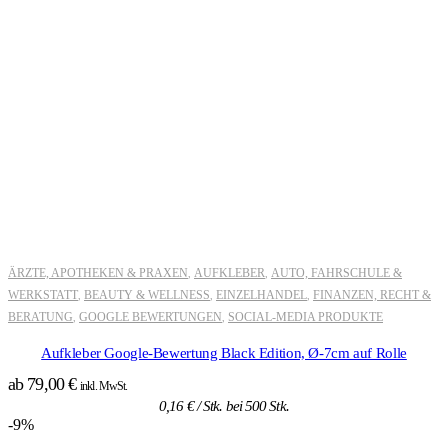
ÄRZTE, APOTHEKEN & PRAXEN
AUFKLEBER
AUTO, FAHRSCHULE &
,
,
WERKSTATT
BEAUTY & WELLNESS
EINZELHANDEL
FINANZEN, RECHT &
,
,
,
BERATUNG
GOOGLE BEWERTUNGEN
SOCIAL-MEDIA PRODUKTE
,
,
Aufkleber Google-Bewertung Black Edition, Ø-7cm auf Rolle
ab
79,00
€
inkl. MwSt.
0,16
€
/ Stk. bei 500 Stk.
-9%