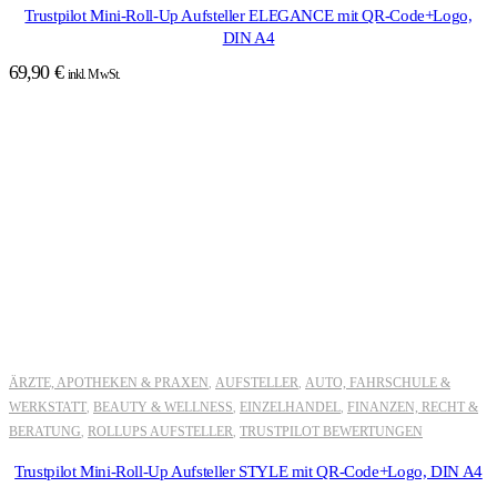
Trustpilot Mini-Roll-Up Aufsteller ELEGANCE mit QR-Code+Logo,
DIN A4
69,90
€
inkl. MwSt.
ÄRZTE, APOTHEKEN & PRAXEN
AUFSTELLER
AUTO, FAHRSCHULE &
,
,
WERKSTATT
BEAUTY & WELLNESS
EINZELHANDEL
FINANZEN, RECHT &
,
,
,
BERATUNG
ROLLUPS AUFSTELLER
TRUSTPILOT BEWERTUNGEN
,
,
Trustpilot Mini-Roll-Up Aufsteller STYLE mit QR-Code+Logo, DIN A4