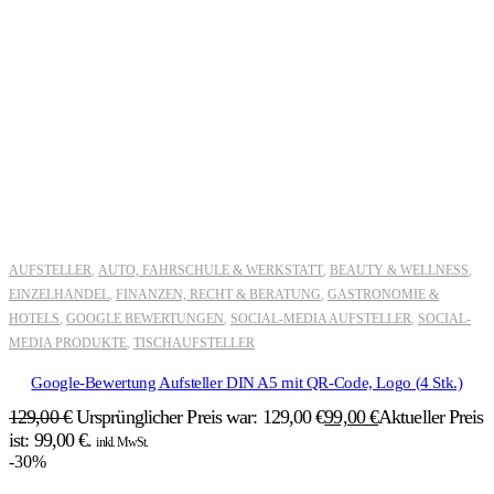
AUFSTELLER
AUTO, FAHRSCHULE & WERKSTATT
BEAUTY & WELLNESS
,
,
,
EINZELHANDEL
FINANZEN, RECHT & BERATUNG
GASTRONOMIE &
,
,
HOTELS
GOOGLE BEWERTUNGEN
SOCIAL-MEDIA AUFSTELLER
SOCIAL-
,
,
,
MEDIA PRODUKTE
TISCHAUFSTELLER
,
Google-Bewertung Aufsteller DIN A5 mit QR-Code, Logo (4 Stk.)
129,00
€
Ursprünglicher Preis war: 129,00 €
99,00
€
Aktueller Preis
ist: 99,00 €.
inkl. MwSt.
-30%