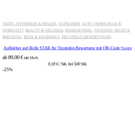
ÄRZTE, APOTHEKEN & PRAXEN
AUFKLEBER
AUTO, FAHRSCHULE &
,
,
WERKSTATT
BEAUTY & WELLNESS
EINZELHANDEL
FINANZEN, RECHT &
,
,
,
BERATUNG
REISE & TOURISMUS
TRUSTPILOT BEWERTUNGEN
,
,
Aufkleber auf Rolle STAR für Trustpilot-Bewertung mit QR-Code+Logo
ab
89,00
€
inkl. MwSt.
0,18
€
/ Stk. bei 500 Stk.
-25%