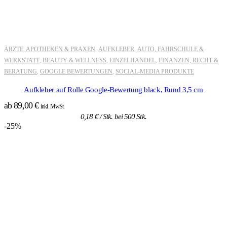
ÄRZTE, APOTHEKEN & PRAXEN
AUFKLEBER
AUTO, FAHRSCHULE &
,
,
WERKSTATT
BEAUTY & WELLNESS
EINZELHANDEL
FINANZEN, RECHT &
,
,
,
BERATUNG
GOOGLE BEWERTUNGEN
SOCIAL-MEDIA PRODUKTE
,
,
Aufkleber auf Rolle Google-Bewertung black, Rund 3,5 cm
ab
89,00
€
inkl. MwSt.
0,18
€
/ Stk. bei 500 Stk.
-25%