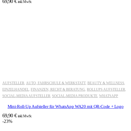
69,90
€
inkl. MwSt.
AUFSTELLER
AUTO, FAHRSCHULE & WERKSTATT
BEAUTY & WELLNESS
,
,
,
EINZELHANDEL
FINANZEN, RECHT & BERATUNG
ROLLUPS AUFSTELLER
,
,
,
SOCIAL-MEDIA AUFSTELLER
SOCIAL-MEDIA PRODUKTE
WHATSAPP
,
,
Mini-Roll-Up Aufsteller für WhatsApp WA20 mit QR-Code + Logo
69,90
€
inkl. MwSt.
-23%