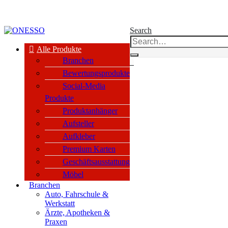
kauf nur an Unternehmen, Vereine & öffentl. Einrichtungen nach §14 BGB
Search
Alle Produkte
Branchen
0
Bewertungsprodukte
Social-Media
Produkte
Produktanhänger
Aufsteller
Aufkleber
Premium Karten
Geschäftsausstattung
Möbel
Branchen
Auto, Fahrschule &
Werkstatt
Ärzte, Apotheken &
Praxen