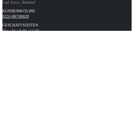
Cad. Exen
, İstanbul
KUNDENHOTLINE:
0231-99789029
GESCHÄFTSZEITEN:
Mo. - Fr. / 9:00 - 17:00
Kontaktformular
Informationen
Datenschutz
AGB
Impressum
Über uns
Unsere Angebote richten sich ausschließlich an Unternehmer,
Gewerbetreibende, Behörden, Vereine sowie soziale und kirchliche
Einrichtungen im Sinne des § 14 BGB.
Unser Angebot richtet sich nicht an Verbraucher.
Alle Preise gelten inkl. MwSt. und zzgl. Versandkosten. Alle
Rechte, Irrtümer und Preisänderungen vorbehalten. Alle Angebote
nur solange der Vorrat reicht.