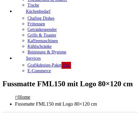
Tische
Küchenbedarf
Chafing Dishes
Fritteusen
Getränkespender
Grills & Toaster
Kaffeemaschinen
Kühlschränke
Reinigung & Hygiene
Services
Grafikdesign-Paket
Tipp
E-Commerce
Fussmatte FML150 mit Logo 80×120 cm
Home
Fussmatte FML150 mit Logo 80×120 cm