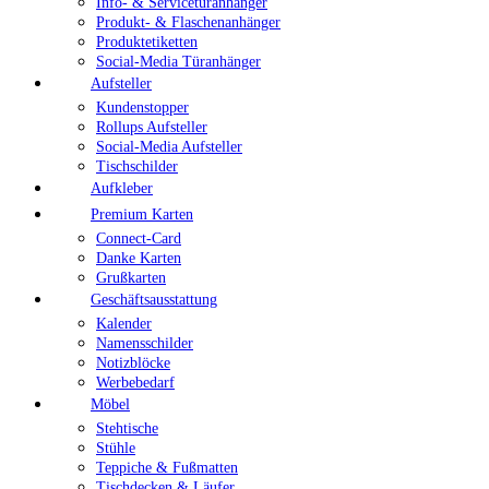
Info- & Servicetüranhänger
Produkt- & Flaschenanhänger
Produktetiketten
Social-Media Türanhänger
Aufsteller
Kundenstopper
Rollups Aufsteller
Social-Media Aufsteller
Tischschilder
Aufkleber
Premium Karten
Connect-Card
Danke Karten
Grußkarten
Geschäftsausstattung
Kalender
Namensschilder
Notizblöcke
Werbebedarf
Möbel
Stehtische
Stühle
Teppiche & Fußmatten
Tischdecken & Läufer