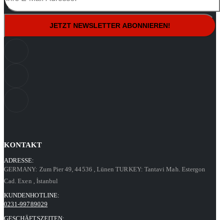
KONTAKT
ADRESSE:
GERMANY: Zum Pier 49, 44536
, Lünen
TURKEY: Tantavi Mah. Estergon
Cad. Exen
, İstanbul
KUNDENHOTLINE:
0231-99789029
GESCHÄFTSZEITEN: