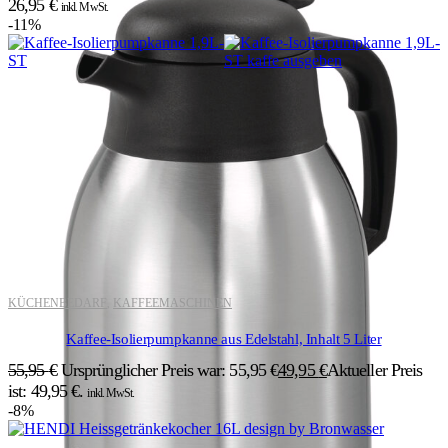
26,95
€
inkl. MwSt.
-11%
KÜCHENBEDARF
KAFFEEMASCHINEN
,
Kaffee-Isolierpumpkanne aus Edelstahl, Inhalt 5 Liter
55,95
€
Ursprünglicher Preis war: 55,95 €
49,95
€
Aktueller Preis
ist: 49,95 €.
inkl. MwSt.
-8%