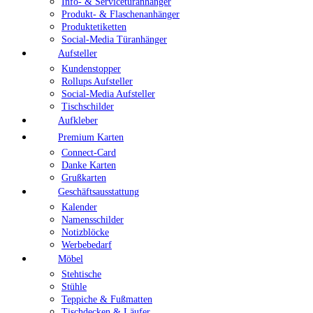
Info- & Servicetüranhänger
Produkt- & Flaschenanhänger
Produktetiketten
Social-Media Türanhänger
Aufsteller
Kundenstopper
Rollups Aufsteller
Social-Media Aufsteller
Tischschilder
Aufkleber
Premium Karten
Connect-Card
Danke Karten
Grußkarten
Geschäftsausstattung
Kalender
Namensschilder
Notizblöcke
Werbebedarf
Möbel
Stehtische
Stühle
Teppiche & Fußmatten
Tischdecken & Läufer