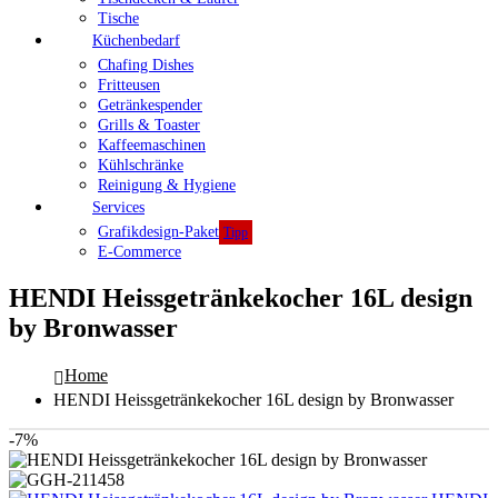
Tische
Küchenbedarf
Chafing Dishes
Fritteusen
Getränkespender
Grills & Toaster
Kaffeemaschinen
Kühlschränke
Reinigung & Hygiene
Services
Grafikdesign-Paket
Tipp
E-Commerce
HENDI Heissgetränkekocher 16L design
by Bronwasser
Home
HENDI Heissgetränkekocher 16L design by Bronwasser
-7%