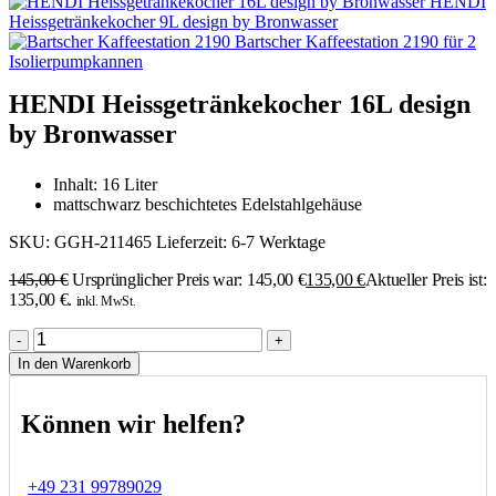
HENDI
Heissgetränkekocher 9L design by Bronwasser
Bartscher Kaffeestation 2190 für 2
Isolierpumpkannen
HENDI Heissgetränkekocher 16L design
by Bronwasser
Inhalt: 16 Liter
mattschwarz beschichtetes Edelstahlgehäuse
SKU:
GGH-211465
Lieferzeit:
6-7 Werktage
145,00
€
Ursprünglicher Preis war: 145,00 €
135,00
€
Aktueller Preis ist:
135,00 €.
inkl. MwSt.
-
+
In den Warenkorb
Können wir helfen?
+49 231 99789029