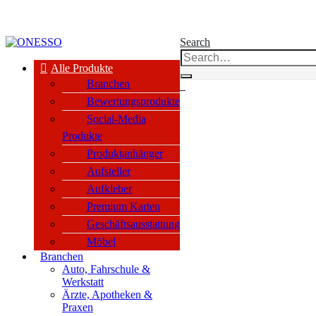
kauf nur an Unternehmen, Vereine & öffentl. Einrichtungen nach §14 BGB
Search
Alle Produkte
Branchen
0
Bewertungsprodukte
Social-Media
Produkte
Produktanhänger
Aufsteller
Aufkleber
Premium Karten
Geschäftsausstattung
Möbel
Branchen
Auto, Fahrschule &
Werkstatt
Ärzte, Apotheken &
Praxen