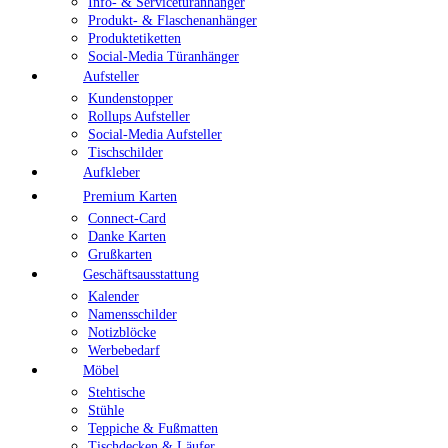
Info- & Servicetüranhänger
Produkt- & Flaschenanhänger
Produktetiketten
Social-Media Türanhänger
Aufsteller
Kundenstopper
Rollups Aufsteller
Social-Media Aufsteller
Tischschilder
Aufkleber
Premium Karten
Connect-Card
Danke Karten
Grußkarten
Geschäftsausstattung
Kalender
Namensschilder
Notizblöcke
Werbebedarf
Möbel
Stehtische
Stühle
Teppiche & Fußmatten
Tischdecken & Läufer