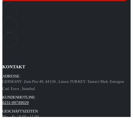
KONTAKT
ADRESSE:
GERMANY: Zum Pier 49, 44536
, Lünen
TURKEY: Tantavi Mah. Estergon
Cad. Exen
, İstanbul
KUNDENHOTLINE:
0231-99789029
GESCHÄFTSZEITEN:
Mo. - Fr. / 9:00 - 17:00
Kontaktformular