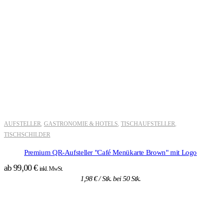
AUFSTELLER
GASTRONOMIE & HOTELS
TISCHAUFSTELLER
,
,
,
TISCHSCHILDER
Premium QR-Aufsteller "Café Menükarte Brown" mit Logo
ab
99,00
€
inkl. MwSt.
1,98
€
/ Stk. bei 50 Stk.