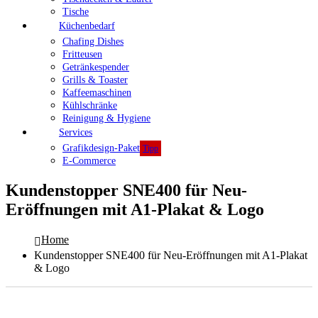
Tische
Küchenbedarf
Chafing Dishes
Fritteusen
Getränkespender
Grills & Toaster
Kaffeemaschinen
Kühlschränke
Reinigung & Hygiene
Services
Grafikdesign-Paket
Tipp
E-Commerce
Kundenstopper SNE400 für Neu-
Eröffnungen mit A1-Plakat & Logo
Home
Kundenstopper SNE400 für Neu-Eröffnungen mit A1-Plakat
& Logo