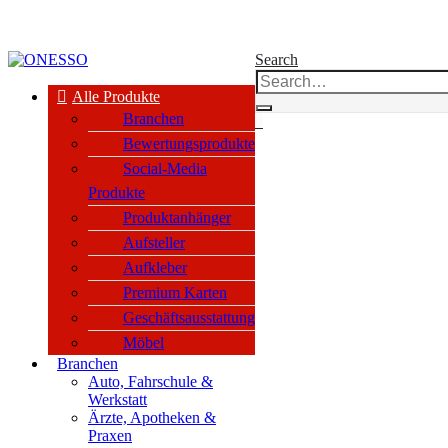
kauf nur an Unternehmen, Vereine & öffentl. Einrichtungen nach §14 BGB
Search
Alle Produkte
Branchen
0
Bewertungsprodukte
Social-Media
Produkte
Produktanhänger
Aufsteller
Aufkleber
Premium Karten
Geschäftsausstattung
Möbel
Branchen
Auto, Fahrschule &
Werkstatt
Ärzte, Apotheken &
Praxen