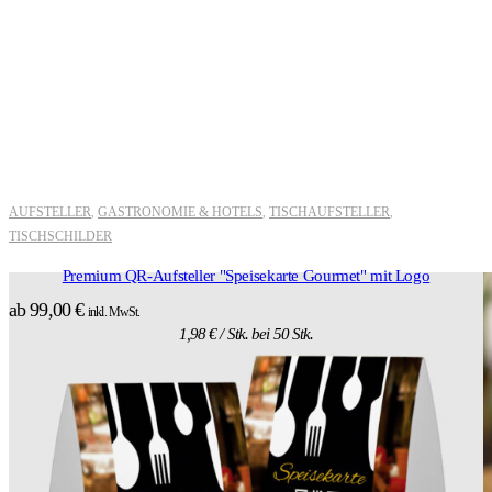
AUFSTELLER
GASTRONOMIE & HOTELS
TISCHAUFSTELLER
,
,
,
TISCHSCHILDER
Premium QR-Aufsteller "Speisekarte Gourmet" mit Logo
ab
99,00
€
inkl. MwSt.
1,98
€
/ Stk. bei 50 Stk.