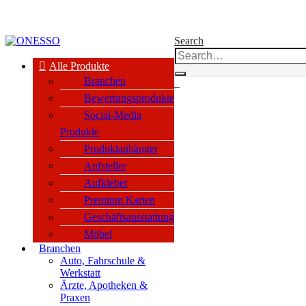
kauf nur an Unternehmen, Vereine & öffentl. Einrichtungen nach §14 BGB
Search
Alle Produkte
Branchen
0
Bewertungsprodukte
Social-Media
Produkte
Produktanhänger
Aufsteller
Aufkleber
Premium Karten
Geschäftsausstattung
Möbel
Branchen
Auto, Fahrschule &
Werkstatt
Ärzte, Apotheken &
Praxen