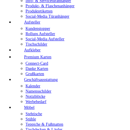
Info- & Servicetüranhänger
Produkt- & Flaschenanhänger
Produktetiketten
Social-Media Türanhänger
Aufsteller
Kundenstopper
Rollups Aufsteller
Social-Media Aufsteller
Tischschilder
Aufkleber
Premium Karten
Connect-Card
Danke Karten
Grußkarten
Geschäftsausstattung
Kalender
Namensschilder
Notizblöcke
Werbebedarf
Möbel
Stehtische
Stühle
Teppiche & Fußmatten
Tischdecken & Läufer