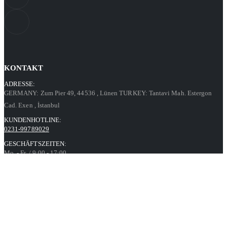
KONTAKT
ADRESSE:
GERMANY: Zum Pier 49, 44536
, Lünen
TURKEY: Tantavi Mah. Estergon
Cad. Exen
, İstanbul
KUNDENHOTLINE:
0231-99789029
GESCHÄFTSZEITEN:
Mo. - Fr. / 9:00 - 17:00
Kontaktformular
Informationen
Datenschutz
AGB
Impressum