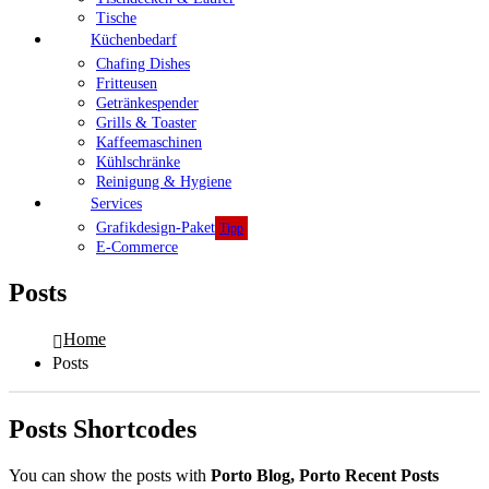
Tische
Küchenbedarf
Chafing Dishes
Fritteusen
Getränkespender
Grills & Toaster
Kaffeemaschinen
Kühlschränke
Reinigung & Hygiene
Services
Grafikdesign-Paket
Tipp
E-Commerce
Posts
Home
Posts
Posts Shortcodes
You can show the posts with
Porto Blog, Porto Recent Posts