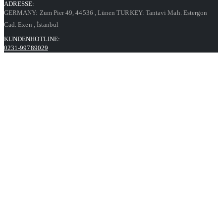
ADRESSE:
GERMANY: Zum Pier 49, 44536
, Lünen
TURKEY: Tantavi Mah. Estergon
Cad. Exen
, İstanbul
KUNDENHOTLINE:
0231-99789029
GESCHÄFTSZEITEN:
Mo. - Fr. / 9:00 - 17:00
Kontaktformular
Informationen
Datenschutz
AGB
Impressum
Über uns
Unsere Angebote richten sich ausschließlich an Unternehmer,
Gewerbetreibende, Behörden, Vereine sowie soziale und kirchliche
Einrichtungen im Sinne des § 14 BGB.
Unser Angebot richtet sich nicht an Verbraucher.
Alle Preise gelten inkl. MwSt. und zzgl. Versandkosten. Alle