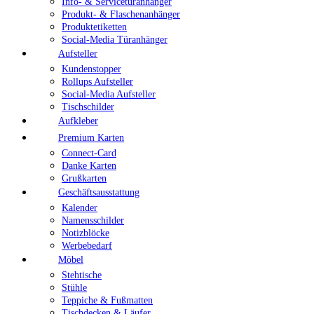
Info- & Servicetüranhänger
Produkt- & Flaschenanhänger
Produktetiketten
Social-Media Türanhänger
Aufsteller
Kundenstopper
Rollups Aufsteller
Social-Media Aufsteller
Tischschilder
Aufkleber
Premium Karten
Connect-Card
Danke Karten
Grußkarten
Geschäftsausstattung
Kalender
Namensschilder
Notizblöcke
Werbebedarf
Möbel
Stehtische
Stühle
Teppiche & Fußmatten
Tischdecken & Läufer