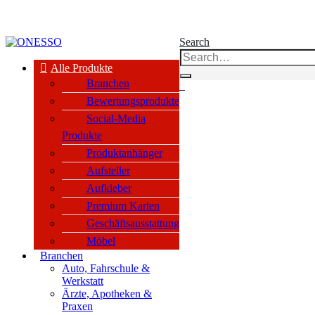
kauf nur an Unternehmen, Vereine & öffentl. Einrichtungen nach §14 BGB
Search
Alle Produkte
Branchen
0
Bewertungsprodukte
Social-Media
Produkte
Produktanhänger
Aufsteller
Aufkleber
Premium Karten
Geschäftsausstattung
Möbel
Branchen
Auto, Fahrschule &
Werkstatt
Ärzte, Apotheken &
Praxen