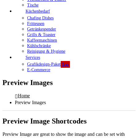
Tische
Küchenbedarf
Chafing Dishes
Fritteusen
Getränkespender
Grills & Toaster
Kaffeemaschinen
Kühlschränke
Reinigung & Hygiene
Services
Grafikdesign-Paket
Tipp
E-Commerce
Preview Images
Home
Preview Images
Preview Image Shortcodes
Preview Image are great to show the image and can be set with