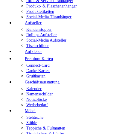
Info- & Servicetüranhänger
Produkt- & Flaschenanhänger
Produktetiketten
Social-Media Türanhänger
Aufsteller
Kundenstopper
Rollups Aufsteller
Social-Media Aufsteller
Tischschilder
Aufkleber
Premium Karten
Connect-Card
Danke Karten
Grußkarten
Geschäftsausstattung
Kalender
Namensschilder
Notizblöcke
Werbebedarf
Möbel
Stehtische
Stühle
Teppiche & Fußmatten
Tischdecken & Läufer