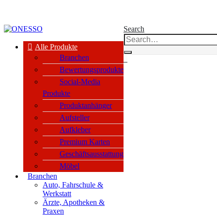
kauf nur an Unternehmen, Vereine & öffentl. Einrichtungen nach §14 BGB
Search
Alle Produkte
Branchen
0
Bewertungsprodukte
Social-Media
Produkte
Produktanhänger
Aufsteller
Aufkleber
Premium Karten
Geschäftsausstattung
Möbel
Branchen
Auto, Fahrschule &
Werkstatt
Ärzte, Apotheken &
Praxen