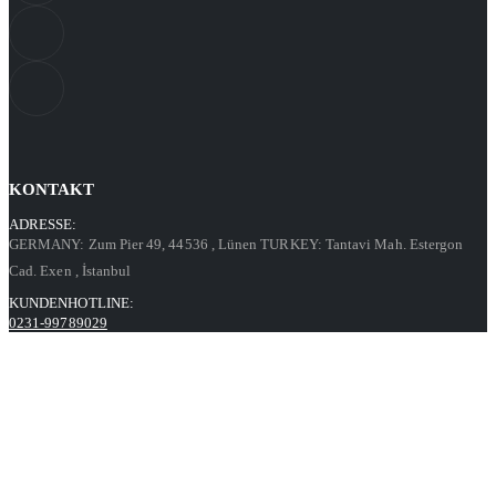
KONTAKT
ADRESSE:
GERMANY: Zum Pier 49, 44536
, Lünen
TURKEY: Tantavi Mah. Estergon
Cad. Exen
, İstanbul
KUNDENHOTLINE:
0231-99789029
GESCHÄFTSZEITEN:
Mo. - Fr. / 9:00 - 17:00
Kontaktformular
Informationen
Datenschutz