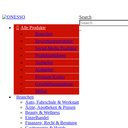
kauf nur an Unternehmen, Vereine & öffentl. Einrichtungen nach §14 BGB
Search
Alle Produkte
0
Branchen
Bewertungsprodukte
Social-Media Produkte
Produktanhänger
Aufsteller
Aufkleber
Premium Karten
Geschäftsausstattung
Möbel
Branchen
Auto, Fahrschule & Werkstatt
Ärzte, Apotheken & Praxen
Beauty & Wellness
Einzelhandel
Finanzen, Recht & Beratung
Gastronomie & Hotels