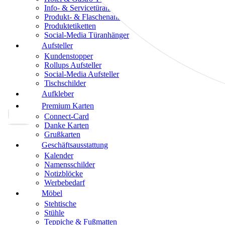
Info- & Servicetüranhänger
Produkt- & Flaschenanhänger
Produktetiketten
Social-Media Türanhänger
Aufsteller
Kundenstopper
Rollups Aufsteller
Social-Media Aufsteller
Tischschilder
Aufkleber
Premium Karten
Connect-Card
Danke Karten
Grußkarten
Geschäftsausstattung
Kalender
Namensschilder
Notizblöcke
Werbebedarf
Möbel
Stehtische
Stühle
Teppiche & Fußmatten