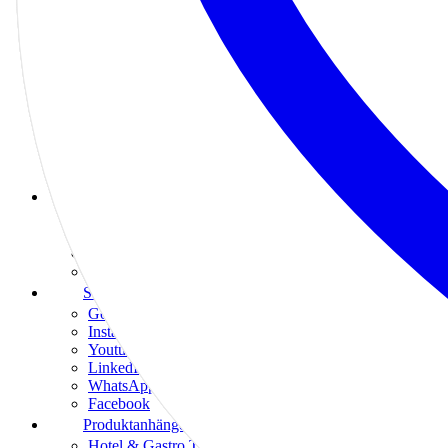
Grafikdesign Pakete
E-Commerce
Branchen
Auto, Fahrschule & Werkstatt
Ärzte, Apotheken & Praxen
Beauty & Wellness
Einzelhandel
Finanzen, Recht & Beratung
Gastronomie & Hotels
Bewertungsprodukte
Google Bewertungen
Trustpilot Bewertungen
Tripadvisor Bewertungen
Facebook Bewertungen
Social-Media Produkte
Google Bewertungen
Instagram
Youtube
LinkedIn
WhatsApp
Facebook
Produktanhänger
Hotel & Gastro Türanhänger