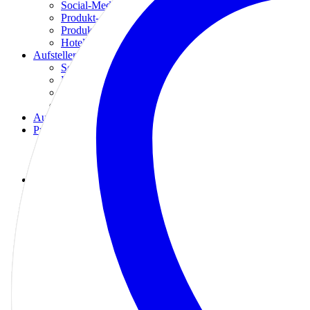
Social-Media Türanhänger
Produkt- & Flaschenanhänger
Produktetiketten
Hotel & Gastro Türanhänger
Aufsteller
Social-Media Aufsteller
Rollups Aufsteller
Kundenstopper
Tischschilder
Aufkleber
Premium Karten
Connect-Card
Danke Karten
Grußkarten
Möbel
Stehtische
Stühle
Tische
Teppiche & Fußmatten
Tischdecken & Läufer
Küchenbedarf
Getränkespender
Kaffeemaschinen
Grills & Toaster
Services