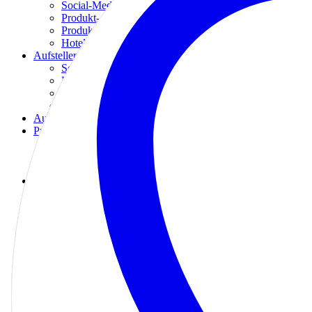
Social-Media Türanhänger
Produkt- & Flaschenanhänger
Produktetiketten
Hotel & Gastro Türanhänger
Aufsteller
Social-Media Aufsteller
Rollups Aufsteller
Kundenstopper
Tischschilder
Aufkleber
Premium Karten
Connect-Card
Danke Karten
Grußkarten
Möbel
Stehtische
Stühle
Tische
Teppiche & Fußmatten
Tischdecken & Läufer
Küchenbedarf
Getränkespender
Kaffeemaschinen
Grills & Toaster
Services