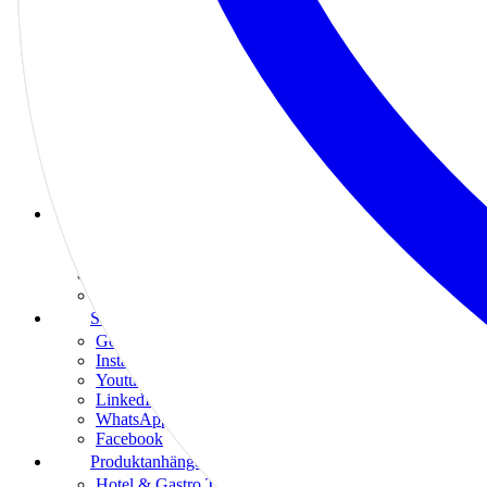
Grafikdesign Pakete
E-Commerce
Branchen
Auto, Fahrschule & Werkstatt
Ärzte, Apotheken & Praxen
Beauty & Wellness
Einzelhandel
Finanzen, Recht & Beratung
Gastronomie & Hotels
Bewertungsprodukte
Google Bewertungen
Trustpilot Bewertungen
Tripadvisor Bewertungen
Facebook Bewertungen
Social-Media Produkte
Google Bewertungen
Instagram
Youtube
LinkedIn
WhatsApp
Facebook
Produktanhänger
Hotel & Gastro Türanhänger