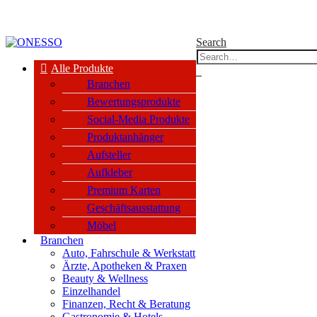
kauf nur an Unternehmen, Vereine & öffentl. Einrichtungen nach §14 BGB
Search
Alle Produkte
0
Branchen
Bewertungsprodukte
Social-Media Produkte
Produktanhänger
Aufsteller
Aufkleber
Premium Karten
Geschäftsausstattung
Möbel
Branchen
Auto, Fahrschule & Werkstatt
Ärzte, Apotheken & Praxen
Beauty & Wellness
Einzelhandel
Finanzen, Recht & Beratung
Gastronomie & Hotels