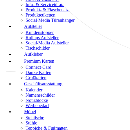
Info- & Servicetüranhänger
Produkt- & Flaschenanhänger
Produktetiketten
Social-Media Türanhänger
Aufsteller
Kundenstopper
Rollups Aufsteller
Social-Media Aufsteller
Tischschilder
Aufkleber
Premium Karten
Connect-Card
Danke Karten
Grußkarten
Geschäftsausstattung
Kalender
Namensschilder
Notizblöcke
Werbebedarf
Möbel
Stehtische
Stühle
Teppiche & Fußmatten