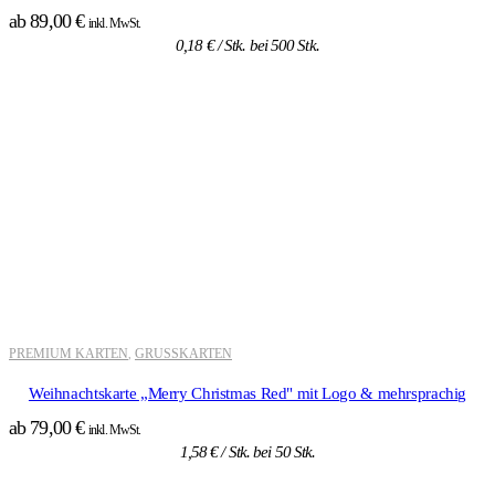
ab
89,00
€
inkl. MwSt.
0,18
€
/ Stk. bei 500 Stk.
PREMIUM KARTEN
GRUSSKARTEN
,
Weihnachtskarte „Merry Christmas Red" mit Logo & mehrsprachig
ab
79,00
€
inkl. MwSt.
1,58
€
/ Stk. bei 50 Stk.