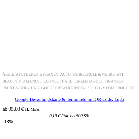
ÄRZTE, APOTHEKEN & PRAXEN
AUTO, FAHRSCHULE & WERKSTATT
,
,
BEAUTY & WELLNESS
CONNECT-CARD
EINZELHANDEL
FINANZEN,
,
,
,
RECHT & BERATUNG
GOOGLE BEWERTUNGEN
SOCIAL-MEDIA PRODUKTE
,
,
Google-Bewertungskarte & Terminfeld mit QR-Code, Logo
ab
95,00
€
inkl. MwSt.
0,19
€
/ Stk. bei 500 Stk.
-18%