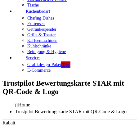
Tische
Küchenbedarf
Chafing Dishes
Fritteusen
Getränkespender
Grills & Toaster
Kaffeemaschinen
Kühlschränke
Reinigung & Hygiene
Services
Grafikdesign-Paket
Tipp
E-Commerce
Trustpilot Bewertungskarte STAR mit
QR-Code & Logo
Home
Trustpilot Bewertungskarte STAR mit QR-Code & Logo
Rabatt