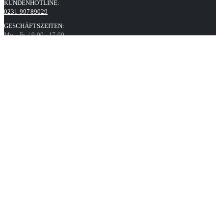
KUNDENHOTLINE:
0231-99789029
GESCHÄFTSZEITEN:
Mo. - Fr. / 9:00 - 17:00
Kontaktformular
Informationen
Datenschutz
AGB
Impressum
Über uns
Unsere Angebote richten sich ausschließlich an Unternehmer,
Gewerbetreibende, Behörden, Vereine sowie soziale und kirchliche
Einrichtungen im Sinne des § 14 BGB.
Unser Angebot richtet sich nicht an Verbraucher.
Alle Preise gelten inkl. MwSt. und zzgl. Versandkosten. Alle
Rechte, Irrtümer und Preisänderungen vorbehalten. Alle Angebote
nur solange der Vorrat reicht.