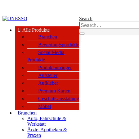
kauf nur an Unternehmen, Vereine & öffentl. Einrichtungen nach §14 BGB
Search
Alle Produkte
Branchen
0
Bewertungsprodukte
Social-Media
Produkte
Produktanhänger
Aufsteller
Aufkleber
Premium Karten
Geschäftsausstattung
Möbel
Branchen
Auto, Fahrschule &
Werkstatt
Ärzte, Apotheken &
Praxen