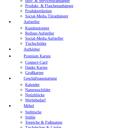
Info- & Servicetüranhänger
Produkt- & Flaschenanhänger
Produktetiketten
Social-Media Türanhänger
Aufsteller
Kundenstopper
Rollups Aufsteller
Social-Media Aufsteller
Tischschilder
Aufkleber
Premium Karten
Connect-Card
Danke Karten
Grußkarten
Geschäftsausstattung
Kalender
Namensschilder
Notizblöcke
Werbebedarf
Möbel
Stehtische
Stühle
Teppiche & Fußmatten
Tischdecken & Läufer