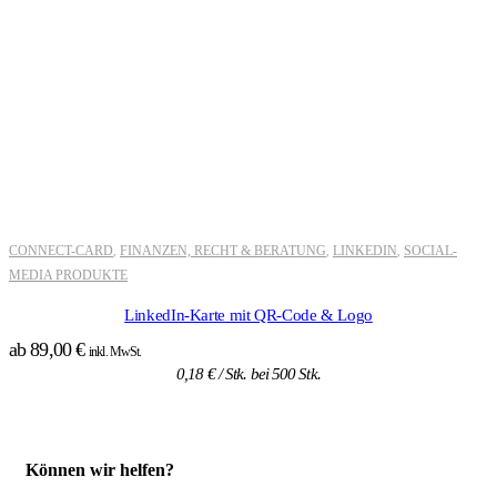
CONNECT-CARD
FINANZEN, RECHT & BERATUNG
LINKEDIN
SOCIAL-
,
,
,
MEDIA PRODUKTE
LinkedIn-Karte mit QR-Code & Logo
ab
89,00
€
inkl. MwSt.
0,18
€
/ Stk. bei 500 Stk.
Können wir helfen?