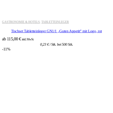
GASTRONOMIE & HOTELS
TABLETTEINLEGER
,
Tischset Tabletteinleger GN1/1 „Guten Appetit" mit Logo, rot
ab
115,00
€
inkl. MwSt.
0,23
€
/ Stk. bei 500 Stk.
-11%