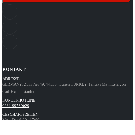
KONTAKT
ADRESSE:
GERMANY: Zum Pier 49, 44536
, Lünen
TURKEY: Tantavi Mah. Estergon
Cad. Exen
, İstanbul
KUNDENHOTLINE:
0231-99789029
GESCHÄFTSZEITEN:
Mo. - Fr. / 9:00 - 17:00
Kontaktformular