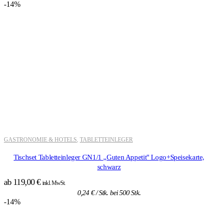
-14%
GASTRONOMIE & HOTELS
TABLETTEINLEGER
,
Tischset Tabletteinleger GN1/1 „Guten Appetit" Logo+Speisekarte,
schwarz
ab
119,00
€
inkl. MwSt.
0,24
€
/ Stk. bei 500 Stk.
-14%