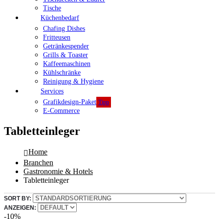
Tische
Küchenbedarf
Chafing Dishes
Fritteusen
Getränkespender
Grills & Toaster
Kaffeemaschinen
Kühlschränke
Reinigung & Hygiene
Services
Grafikdesign-Paket
Tipp
E-Commerce
Tabletteinleger
Home
Branchen
Gastronomie & Hotels
Tabletteinleger
SORT BY:
ANZEIGEN:
-10%