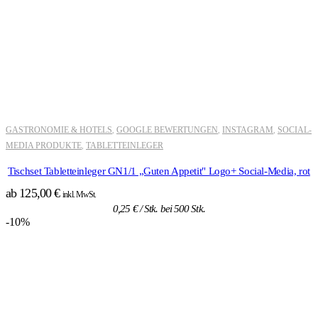
GASTRONOMIE & HOTELS
GOOGLE BEWERTUNGEN
INSTAGRAM
SOCIAL-
,
,
,
MEDIA PRODUKTE
TABLETTEINLEGER
,
Tischset Tabletteinleger GN1/1 „Guten Appetit" Logo+ Social-Media, rot
ab
125,00
€
inkl. MwSt.
0,25
€
/ Stk. bei 500 Stk.
-10%