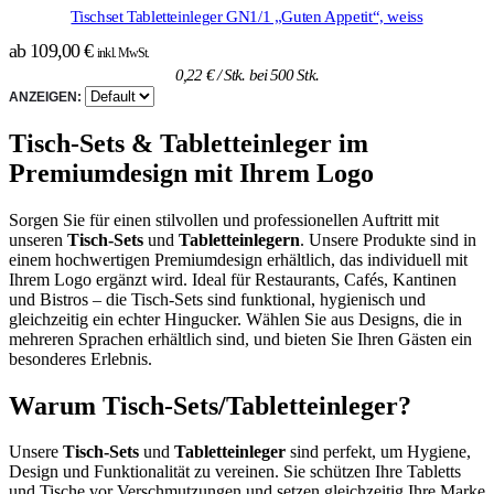
Tischset Tabletteinleger GN1/1 „Guten Appetit“, weiss
ab
109,00
€
inkl. MwSt.
0,22
€
/ Stk. bei 500 Stk.
ANZEIGEN:
Tisch-Sets & Tabletteinleger im
Premiumdesign mit Ihrem Logo
Sorgen Sie für einen stilvollen und professionellen Auftritt mit
unseren
Tisch-Sets
und
Tabletteinlegern
. Unsere Produkte sind in
einem hochwertigen Premiumdesign erhältlich, das individuell mit
Ihrem Logo ergänzt wird. Ideal für Restaurants, Cafés, Kantinen
und Bistros – die Tisch-Sets sind funktional, hygienisch und
gleichzeitig ein echter Hingucker. Wählen Sie aus Designs, die in
mehreren Sprachen erhältlich sind, und bieten Sie Ihren Gästen ein
besonderes Erlebnis.
Warum Tisch-Sets/Tabletteinleger?
Unsere
Tisch-Sets
und
Tabletteinleger
sind perfekt, um Hygiene,
Design und Funktionalität zu vereinen. Sie schützen Ihre Tabletts
und Tische vor Verschmutzungen und setzen gleichzeitig Ihre Marke