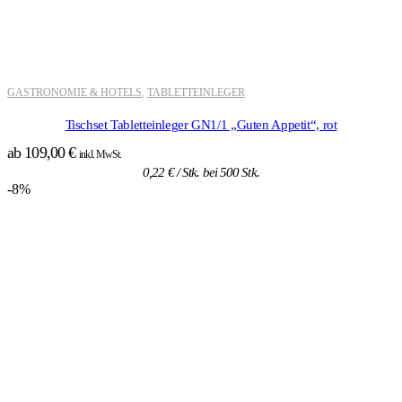
GASTRONOMIE & HOTELS
TABLETTEINLEGER
,
Tischset Tabletteinleger GN1/1 „Guten Appetit“, rot
ab
109,00
€
inkl. MwSt.
0,22
€
/ Stk. bei 500 Stk.
-8%