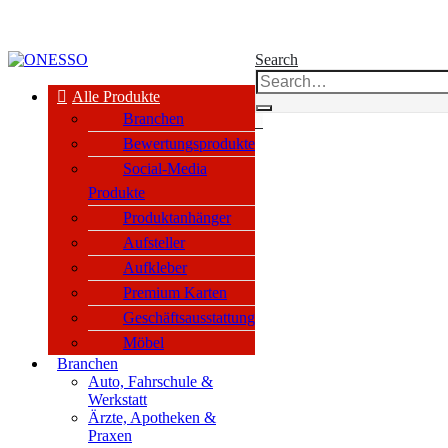
kauf nur an Unternehmen, Vereine & öffentl. Einrichtungen nach §14 BGB
Search
Alle Produkte
Branchen
0
Bewertungsprodukte
Social-Media
Produkte
Produktanhänger
Aufsteller
Aufkleber
Premium Karten
Geschäftsausstattung
Möbel
Branchen
Auto, Fahrschule &
Werkstatt
Ärzte, Apotheken &
Praxen