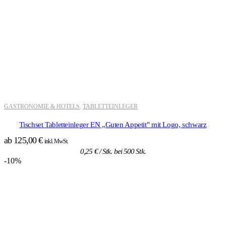
GASTRONOMIE & HOTELS
TABLETTEINLEGER
,
Tischset Tabletteinleger EN „Guten Appetit" mit Logo, schwarz
ab
125,00
€
inkl. MwSt.
0,25
€
/ Stk. bei 500 Stk.
-10%