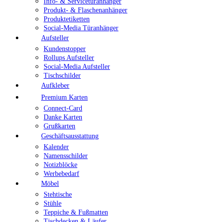
Info- & Servicetüranhänger
Produkt- & Flaschenanhänger
Produktetiketten
Social-Media Türanhänger
Aufsteller
Kundenstopper
Rollups Aufsteller
Social-Media Aufsteller
Tischschilder
Aufkleber
Premium Karten
Connect-Card
Danke Karten
Grußkarten
Geschäftsausstattung
Kalender
Namensschilder
Notizblöcke
Werbebedarf
Möbel
Stehtische
Stühle
Teppiche & Fußmatten
Tischdecken & Läufer