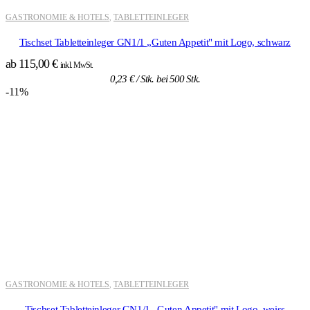
GASTRONOMIE & HOTELS
TABLETTEINLEGER
,
Tischset Tabletteinleger GN1/1 „Guten Appetit" mit Logo, schwarz
ab
115,00
€
inkl. MwSt.
0,23
€
/ Stk. bei 500 Stk.
-11%
GASTRONOMIE & HOTELS
TABLETTEINLEGER
,
Tischset Tabletteinleger GN1/1 „Guten Appetit" mit Logo, weiss