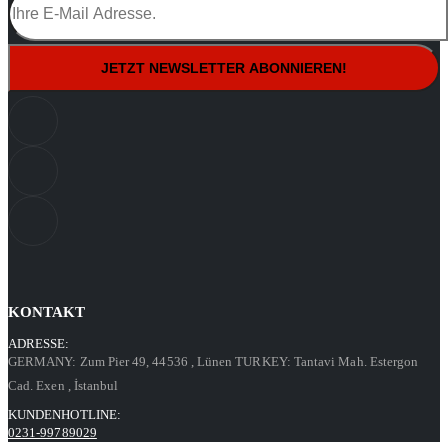
KONTAKT
ADRESSE:
GERMANY: Zum Pier 49, 44536
, Lünen
TURKEY: Tantavi Mah. Estergon
Cad. Exen
, İstanbul
KUNDENHOTLINE:
0231-99789029