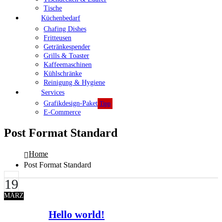
Tische
Küchenbedarf
Chafing Dishes
Fritteusen
Getränkespender
Grills & Toaster
Kaffeemaschinen
Kühlschränke
Reinigung & Hygiene
Services
Grafikdesign-Paket
Tipp
E-Commerce
Post Format Standard
Home
Post Format Standard
19
MÄRZ
Hello world!