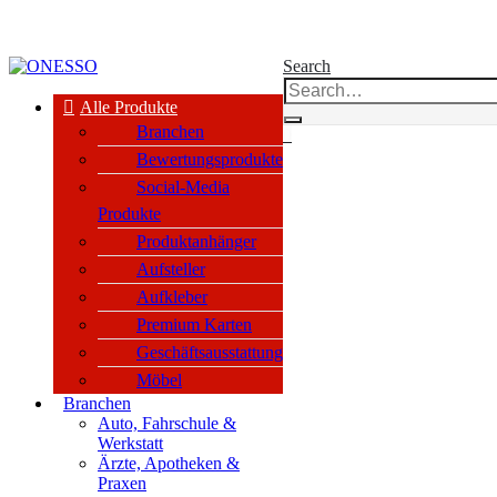
kauf nur an Unternehmen, Vereine & öffentl. Einrichtungen nach §14 BGB
Search
Alle Produkte
Branchen
0
Bewertungsprodukte
Social-Media
Produkte
Produktanhänger
Aufsteller
Aufkleber
Premium Karten
Geschäftsausstattung
Möbel
Branchen
Auto, Fahrschule &
Werkstatt
Ärzte, Apotheken &
Praxen