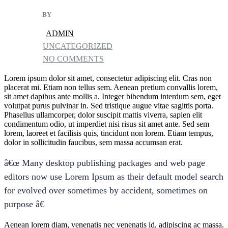
BY
ADMIN
UNCATEGORIZED
NO COMMENTS
Lorem ipsum dolor sit amet, consectetur adipiscing elit. Cras non
placerat mi. Etiam non tellus sem. Aenean pretium convallis lorem,
sit amet dapibus ante mollis a. Integer bibendum interdum sem, eget
volutpat purus pulvinar in. Sed tristique augue vitae sagittis porta.
Phasellus ullamcorper, dolor suscipit mattis viverra, sapien elit
condimentum odio, ut imperdiet nisi risus sit amet ante. Sed sem
lorem, laoreet et facilisis quis, tincidunt non lorem. Etiam tempus,
dolor in sollicitudin faucibus, sem massa accumsan erat.
â€œ Many desktop publishing packages and web page
editors now use Lorem Ipsum as their default model search
for evolved over sometimes by accident, sometimes on
purpose â€
Aenean lorem diam, venenatis nec venenatis id, adipiscing ac massa.