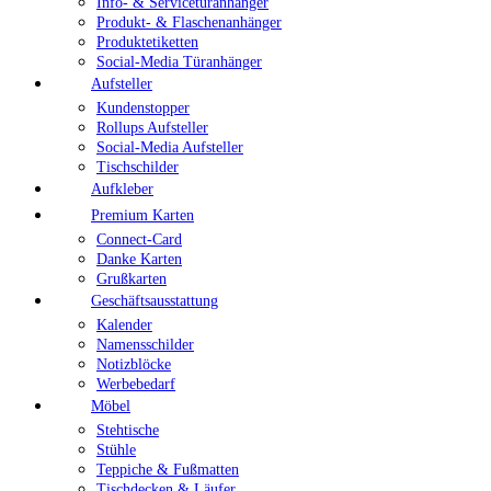
Info- & Servicetüranhänger
Produkt- & Flaschenanhänger
Produktetiketten
Social-Media Türanhänger
Aufsteller
Kundenstopper
Rollups Aufsteller
Social-Media Aufsteller
Tischschilder
Aufkleber
Premium Karten
Connect-Card
Danke Karten
Grußkarten
Geschäftsausstattung
Kalender
Namensschilder
Notizblöcke
Werbebedarf
Möbel
Stehtische
Stühle
Teppiche & Fußmatten
Tischdecken & Läufer