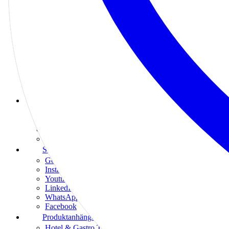
Grafikdesign Pakete
E-Commerce
Branchen
Auto, Fahrschule & Werkstatt
Ärzte, Apotheken & Praxen
Beauty & Wellness
Einzelhandel
Finanzen, Recht & Beratung
Gastronomie & Hotels
Bewertungsprodukte
Google Bewertungen
Trustpilot Bewertungen
Tripadvisor Bewertungen
Facebook Bewertungen
Social-Media Produkte
Google Bewertungen
Instagram
Youtube
LinkedIn
WhatsApp
Facebook
Produktanhänger
Hotel & Gastro Türanhänger