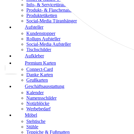
Info- & Servicetüranhänger
Produkt- & Flaschenanhänger
Produktetiketten
Social-Media Türanhänger
Aufsteller
Kundenstopper
Rollups Aufsteller
Social-Media Aufsteller
Tischschilder
Aufkleber
Premium Karten
Connect-Card
Danke Karten
Grußkarten
Geschäftsausstattung
Kalender
Namensschilder
Notizblöcke
Werbebedarf
Möbel
Stehtische
Stühle
Teppiche & Fußmatten