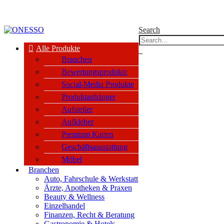
kauf nur an Unternehmen, Vereine & öffentl. Einrichtungen nach §14 BGB
Search
Alle Produkte
0
Branchen
Bewertungsprodukte
Social-Media Produkte
Produktanhänger
Aufsteller
Aufkleber
Premium Karten
Geschäftsausstattung
Möbel
Branchen
Auto, Fahrschule & Werkstatt
Ärzte, Apotheken & Praxen
Beauty & Wellness
Einzelhandel
Finanzen, Recht & Beratung
Gastronomie & Hotels