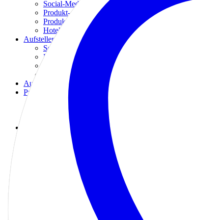
Social-Media Türanhänger
Produkt- & Flaschenanhänger
Produktetiketten
Hotel & Gastro Türanhänger
Aufsteller
Social-Media Aufsteller
Rollups Aufsteller
Kundenstopper
Tischschilder
Aufkleber
Premium Karten
Connect-Card
Danke Karten
Grußkarten
Möbel
Stehtische
Stühle
Tische
Teppiche & Fußmatten
Tischdecken & Läufer
Küchenbedarf
Getränkespender
Kaffeemaschinen
Grills & Toaster
Services