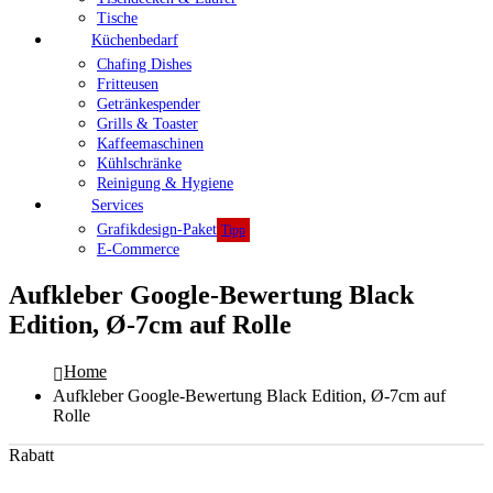
Tische
Küchenbedarf
Chafing Dishes
Fritteusen
Getränkespender
Grills & Toaster
Kaffeemaschinen
Kühlschränke
Reinigung & Hygiene
Services
Grafikdesign-Paket
Tipp
E-Commerce
Aufkleber Google-Bewertung Black
Edition, Ø-7cm auf Rolle
Home
Aufkleber Google-Bewertung Black Edition, Ø-7cm auf
Rolle
Rabatt