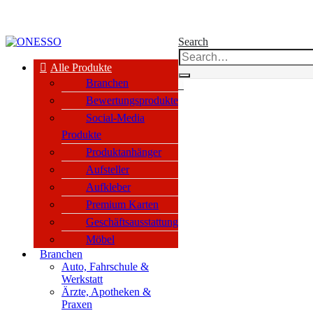
kauf nur an Unternehmen, Vereine & öffentl. Einrichtungen nach §14 BGB
Search
Alle Produkte
Branchen
0
Bewertungsprodukte
Social-Media
Produkte
Produktanhänger
Aufsteller
Aufkleber
Premium Karten
Geschäftsausstattung
Möbel
Branchen
Auto, Fahrschule &
Werkstatt
Ärzte, Apotheken &
Praxen