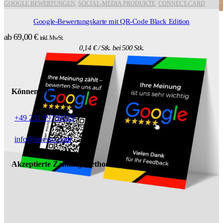
GOOGLE BEWERTUNGEN
SOCIAL-MEDIA PRODUKTE
CONNECT-CARD
,
,
Google-Bewertungskarte mit QR-Code Black Edition
ab
69,00
€
inkl. MwSt.
0,14
€
/ Stk. bei 500 Stk.
Können wir helfen?
+49 231 99789029
info@onesso.com
Akzeptierte Zahlungsmethoden