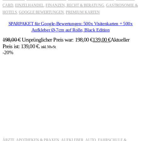
CARD
EINZELHANDEL
FINANZEN, RECHT & BERATUNG
GASTRONOMIE &
,
,
,
HOTELS
GOOGLE BEWERTUNGEN
PREMIUM KARTEN
,
,
SPARPAKET für Google-Bewertungen: 500x Visitenkarten + 500x
Aufkleber Ø-7cm auf Rolle, Black Edition
198,00
€
Ursprünglicher Preis war: 198,00 €
139,00
€
Aktueller
Preis ist: 139,00 €.
inkl. MwSt.
-20%
ÄRZTE, APOTHEKEN & PRAXEN
AUFKLEBER
AUTO, FAHRSCHULE &
,
,