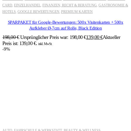
CARD
EINZELHANDEL
FINANZEN, RECHT & BERATUNG
GASTRONOMIE &
,
,
,
HOTELS
GOOGLE BEWERTUNGEN
PREMIUM KARTEN
,
,
SPARPAKET für Google-Bewertungen: 500x Visitenkarten + 500x
Aufkleber Ø-7cm auf Rolle, Black Edition
198,00
€
Ursprünglicher Preis war: 198,00 €
139,00
€
Aktueller
Preis ist: 139,00 €.
inkl. MwSt.
-9%
AUTO, FAHRSCHULE & WERKSTATT
BEAUTY & WELLNESS
,
,