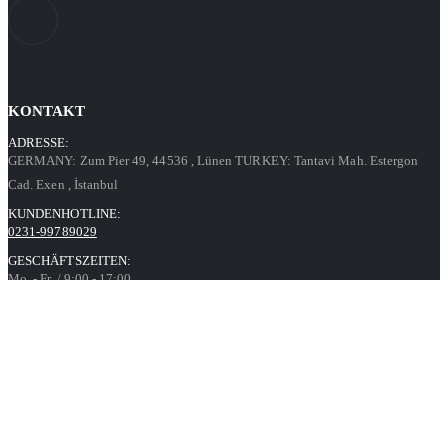
KONTAKT
ADRESSE:
GERMANY: Zum Pier 49, 44536
, Lünen
TURKEY: Tantavi Mah. Estergon
Cad. Exen
, İstanbul
KUNDENHOTLINE:
0231-99789029
GESCHÄFTSZEITEN:
Mo. - Fr. / 9:00 - 17:00
Kontaktformular
Informationen
Datenschutz
AGB
Impressum
Über uns