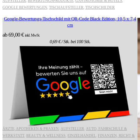
AUFSTELLER
BEWERTUNGSPRODUKTE
GASTRONOMIE & HOTELS
,
,
,
GOOGLE BEWERTUNGEN
TISCHAUFSTELLER
TISCHSCHILDER
,
,
Google-Bewertungs-Tischschild mit QR-Code Black Edition, 10,5 x 7,4
cm
ab
69,00
€
inkl. MwSt.
0,69
€
/ Stk. bei 100 Stk.
ÄRZTE, APOTHEKEN & PRAXEN
AUFSTELLER
AUTO, FAHRSCHULE &
,
,
WERKSTATT
BEAUTY & WELLNESS
EINZELHANDEL
FINANZEN, RECHT &
,
,
,