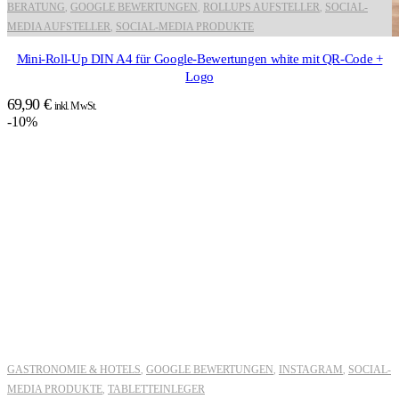
BERATUNG
GOOGLE BEWERTUNGEN
ROLLUPS AUFSTELLER
SOCIAL-
,
,
,
MEDIA AUFSTELLER
SOCIAL-MEDIA PRODUKTE
,
Mini-Roll-Up DIN A4 für Google-Bewertungen white mit QR-Code +
Logo
69,90
€
inkl. MwSt.
-10%
GASTRONOMIE & HOTELS
GOOGLE BEWERTUNGEN
INSTAGRAM
SOCIAL-
,
,
,
MEDIA PRODUKTE
TABLETTEINLEGER
,