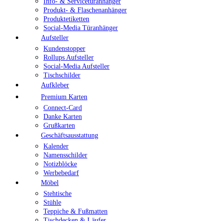
Info- & Servicetüranhänger
Produkt- & Flaschenanhänger
Produktetiketten
Social-Media Türanhänger
Aufsteller
Kundenstopper
Rollups Aufsteller
Social-Media Aufsteller
Tischschilder
Aufkleber
Premium Karten
Connect-Card
Danke Karten
Grußkarten
Geschäftsausstattung
Kalender
Namensschilder
Notizblöcke
Werbebedarf
Möbel
Stehtische
Stühle
Teppiche & Fußmatten
Tischdecken & Läufer