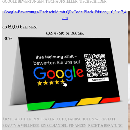
GOOGLE BEWERTUNGEN
TISCHAUFSTELLER
TISCHSCHILDER
,
,
Google-Bewertungs-Tischschild mit QR-Code Black Edition, 10,5 x 7,4
cm
ab
69,00
€
inkl. MwSt.
0,69
€
/ Stk. bei 100 Stk.
-30%
ÄRZTE, APOTHEKEN & PRAXEN
AUTO, FAHRSCHULE & WERKSTATT
,
,
BEAUTY & WELLNESS
EINZELHANDEL
FINANZEN, RECHT & BERATUNG
,
,
,