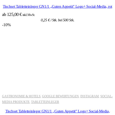
Tischset Tabletteinleger GN1/1 „Guten Appetit" Logo+ Social-Media, rot
ab
125,00
€
inkl. MwSt.
0,25
€
/ Stk. bei 500 Stk.
-10%
GASTRONOMIE & HOTELS
GOOGLE BEWERTUNGEN
INSTAGRAM
SOCIAL-
,
,
,
MEDIA PRODUKTE
TABLETTEINLEGER
,
Tischset Tabletteinleger GN1/1 „Guten Appetit" Logo+ Social-Media,