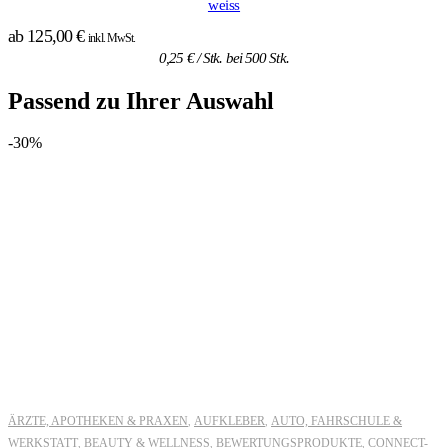
weiss
ab
125,00
€
inkl. MwSt.
0,25
€
/ Stk. bei 500 Stk.
Passend zu Ihrer Auswahl
-30%
ÄRZTE, APOTHEKEN & PRAXEN
AUFKLEBER
AUTO, FAHRSCHULE &
,
,
WERKSTATT
BEAUTY & WELLNESS
BEWERTUNGSPRODUKTE
CONNECT-
,
,
,