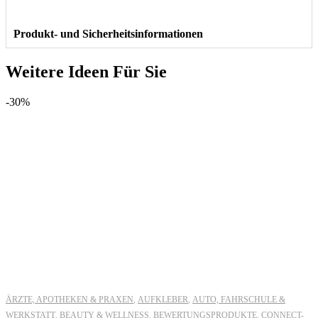
Produkt- und Sicherheitsinformationen
Weitere Ideen Für Sie
-30%
ÄRZTE, APOTHEKEN & PRAXEN
AUFKLEBER
AUTO, FAHRSCHULE &
,
,
WERKSTATT
BEAUTY & WELLNESS
BEWERTUNGSPRODUKTE
CONNECT-
,
,
,