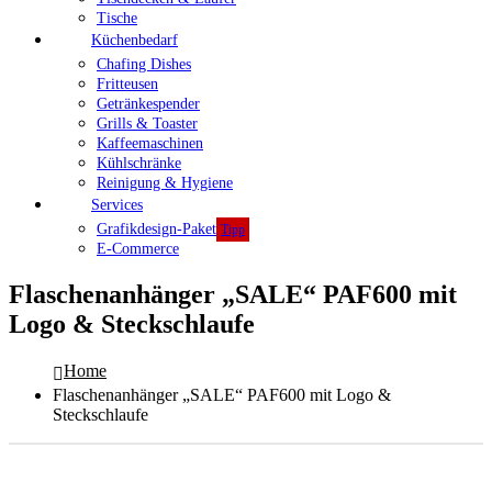
Tische
Küchenbedarf
Chafing Dishes
Fritteusen
Getränkespender
Grills & Toaster
Kaffeemaschinen
Kühlschränke
Reinigung & Hygiene
Services
Grafikdesign-Paket
Tipp
E-Commerce
Flaschenanhänger „SALE“ PAF600 mit
Logo & Steckschlaufe
Home
Flaschenanhänger „SALE“ PAF600 mit Logo &
Steckschlaufe