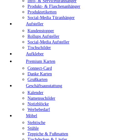
Info- & Servicetüranhänger
Produkt- & Flaschenanhänger
Produktetiketten
Social-Media Türanhänger
Aufsteller
Kundenstopper
Rollups Aufsteller
Social-Media Aufsteller
Tischschilder
Aufkleber
Premium Karten
Connect-Card
Danke Karten
Grußkarten
Geschäftsausstattung
Kalender
Namensschilder
Notizblöcke
Werbebedarf
Möbel
Stehtische
Stühle
Teppiche & Fußmatten
Tischdecken & Läufer