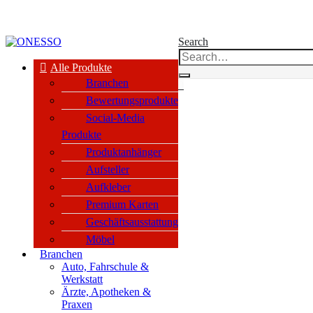
kauf nur an Unternehmen, Vereine & öffentl. Einrichtungen nach §14 BGB
Search
Alle Produkte
Branchen
0
Bewertungsprodukte
Social-Media
Produkte
Produktanhänger
Aufsteller
Aufkleber
Premium Karten
Geschäftsausstattung
Möbel
Branchen
Auto, Fahrschule &
Werkstatt
Ärzte, Apotheken &
Praxen