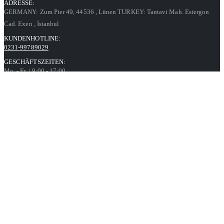
ADRESSE:
GERMANY: Zum Pier 49, 44536
, Lünen
TURKEY: Tantavi Mah. Estergon
Cad. Exen
, İstanbul
KUNDENHOTLINE:
0231-99789029
GESCHÄFTSZEITEN:
Mo. - Fr. / 9:00 - 17:00
Kontaktformular
Informationen
Datenschutz
AGB
Impressum
Über uns
Unsere Angebote richten sich ausschließlich an Unternehmer,
Gewerbetreibende, Behörden, Vereine sowie soziale und kirchliche
Einrichtungen im Sinne des § 14 BGB.
Unser Angebot richtet sich nicht an Verbraucher.
Alle Preise gelten inkl. MwSt. und zzgl. Versandkosten. Alle