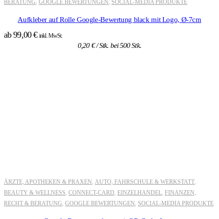
BERATUNG
GOOGLE BEWERTUNGEN
SOCIAL-MEDIA PRODUKTE
,
,
Aufkleber auf Rolle Google-Bewertung black mit Logo, Ø-7cm
ab
99,00
€
inkl. MwSt.
0,20
€
/ Stk. bei 500 Stk.
ÄRZTE, APOTHEKEN & PRAXEN
AUTO, FAHRSCHULE & WERKSTATT
,
,
BEAUTY & WELLNESS
CONNECT-CARD
EINZELHANDEL
FINANZEN,
,
,
,
RECHT & BERATUNG
GOOGLE BEWERTUNGEN
SOCIAL-MEDIA PRODUKTE
,
,