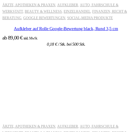
ÄRZTE, APOTHEKEN & PRAXEN
AUFKLEBER
AUTO, FAHRSCHULE &
,
,
WERKSTATT
BEAUTY & WELLNESS
EINZELHANDEL
FINANZEN, RECHT &
,
,
,
BERATUNG
GOOGLE BEWERTUNGEN
SOCIAL-MEDIA PRODUKTE
,
,
Aufkleber auf Rolle Google-Bewertung black, Rund 3,5 cm
ab
89,00
€
inkl. MwSt.
0,18
€
/ Stk. bei 500 Stk.
ÄRZTE, APOTHEKEN & PRAXEN
AUFKLEBER
AUTO, FAHRSCHULE &
,
,