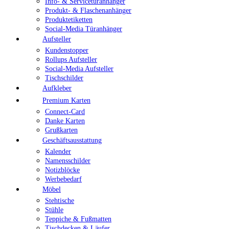
Info- & Servicetüranhänger
Produkt- & Flaschenanhänger
Produktetiketten
Social-Media Türanhänger
Aufsteller
Kundenstopper
Rollups Aufsteller
Social-Media Aufsteller
Tischschilder
Aufkleber
Premium Karten
Connect-Card
Danke Karten
Grußkarten
Geschäftsausstattung
Kalender
Namensschilder
Notizblöcke
Werbebedarf
Möbel
Stehtische
Stühle
Teppiche & Fußmatten
Tischdecken & Läufer