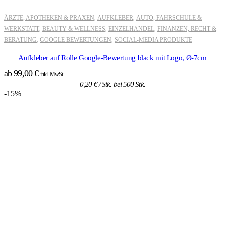
ÄRZTE, APOTHEKEN & PRAXEN
AUFKLEBER
AUTO, FAHRSCHULE &
,
,
WERKSTATT
BEAUTY & WELLNESS
EINZELHANDEL
FINANZEN, RECHT &
,
,
,
BERATUNG
GOOGLE BEWERTUNGEN
SOCIAL-MEDIA PRODUKTE
,
,
Aufkleber auf Rolle Google-Bewertung black mit Logo, Ø-7cm
ab
99,00
€
inkl. MwSt.
0,20
€
/ Stk. bei 500 Stk.
-15%