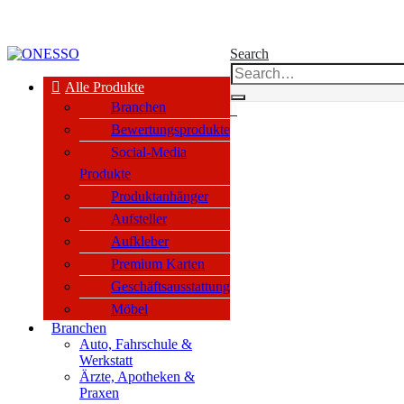
kauf nur an Unternehmen, Vereine & öffentl. Einrichtungen nach §14 BGB
Search
Alle Produkte
Branchen
0
Bewertungsprodukte
Social-Media
Produkte
Produktanhänger
Aufsteller
Aufkleber
Premium Karten
Geschäftsausstattung
Möbel
Branchen
Auto, Fahrschule &
Werkstatt
Ärzte, Apotheken &
Praxen