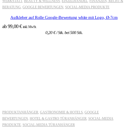
WERKSTATT
BEAUTY & WELLNESS
EINZELHANDEL
FINANZEN, RECHT &
,
,
,
BERATUNG
GOOGLE BEWERTUNGEN
SOCIAL-MEDIA PRODUKTE
,
,
Aufkleber auf Rolle Google-Bewertung white mit Logo, Ø-7cm
ab
99,00
€
inkl. MwSt.
0,20
€
/ Stk. bei 500 Stk.
PRODUKTANHÄNGER
GASTRONOMIE & HOTELS
GOOGLE
,
,
BEWERTUNGEN
HOTEL & GASTRO TÜRANHÄNGER
SOCIAL-MEDIA
,
,
PRODUKTE
SOCIAL-MEDIA TÜRANHÄNGER
,