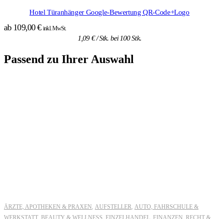
Hotel Türanhänger Google-Bewertung QR-Code+Logo
ab
109,00
€
inkl. MwSt.
1,09
€
/ Stk. bei 100 Stk.
Passend zu Ihrer Auswahl
ÄRZTE, APOTHEKEN & PRAXEN
AUFSTELLER
AUTO, FAHRSCHULE &
,
,
WERKSTATT
BEAUTY & WELLNESS
EINZELHANDEL
FINANZEN, RECHT &
,
,
,