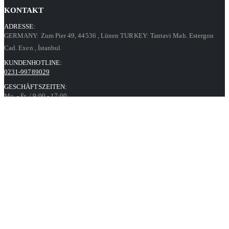
KONTAKT
ADRESSE:
GERMANY: Zum Pier 49, 44536
, Lünen
TURKEY: Tantavi Mah. Estergon
Cad. Exen
, İstanbul
KUNDENHOTLINE:
0231-99789029
GESCHÄFTSZEITEN:
Mo. - Fr. / 9:00 - 17:00
Kontaktformular
Informationen
Datenschutz
AGB
Impressum
Über uns
Unsere Angebote richten sich ausschließlich an Unternehmer,
Gewerbetreibende, Behörden, Vereine sowie soziale und kirchliche
Einrichtungen im Sinne des § 14 BGB.