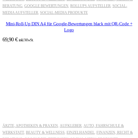
BERATUNG
GOOGLE BEWERTUNGEN
ROLLUPS AUFSTELLER
SOCIAL-
,
,
,
MEDIA AUFSTELLER
SOCIAL-MEDIA PRODUKTE
,
Mini-Roll-Up DIN A4 für Google-Bewertungen black mit QR-Code +
Logo
69,90
€
inkl. MwSt.
ÄRZTE, APOTHEKEN & PRAXEN
AUFKLEBER
AUTO, FAHRSCHULE &
,
,
WERKSTATT
BEAUTY & WELLNESS
EINZELHANDEL
FINANZEN, RECHT &
,
,
,