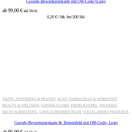
Google-Bewertungskarte mit QR-Code+Logo
ab
99,00
€
inkl. MwSt.
0,20
€
/ Stk. bei 500 Stk.
ÄRZTE, APOTHEKEN & PRAXEN
AUTO, FAHRSCHULE & WERKSTATT
,
,
BEAUTY & WELLNESS
CONNECT-CARD
EINZELHANDEL
FINANZEN,
,
,
,
RECHT & BERATUNG
GOOGLE BEWERTUNGEN
SOCIAL-MEDIA PRODUKTE
,
,
Google-Bewertungskarte & Terminfeld mit QR-Code, Logo
ab
95,00
€