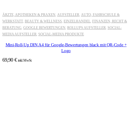
ÄRZTE, APOTHEKEN & PRAXEN
AUFSTELLER
AUTO, FAHRSCHULE &
,
,
WERKSTATT
BEAUTY & WELLNESS
EINZELHANDEL
FINANZEN, RECHT &
,
,
,
BERATUNG
GOOGLE BEWERTUNGEN
ROLLUPS AUFSTELLER
SOCIAL-
,
,
,
MEDIA AUFSTELLER
SOCIAL-MEDIA PRODUKTE
,
Mini-Roll-Up DIN A4 für Google-Bewertungen black mit QR-Code +
Logo
69,90
€
inkl. MwSt.