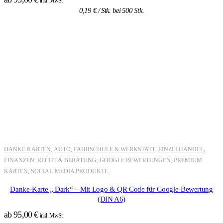
inkl. MwSt.
0,19
€
/ Stk. bei 500 Stk.
DANKE KARTEN
AUTO, FAHRSCHULE & WERKSTATT
EINZELHANDEL
,
,
,
FINANZEN, RECHT & BERATUNG
GOOGLE BEWERTUNGEN
PREMIUM
,
,
KARTEN
SOCIAL-MEDIA PRODUKTE
,
Danke-Karte „ Dark“ – Mit Logo & QR Code für Google-Bewertung
(DIN A6)
ab
95,00
€
inkl. MwSt.