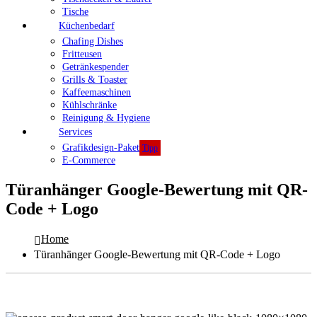
Tische
Küchenbedarf
Chafing Dishes
Fritteusen
Getränkespender
Grills & Toaster
Kaffeemaschinen
Kühlschränke
Reinigung & Hygiene
Services
Grafikdesign-Paket
Tipp
E-Commerce
Türanhänger Google-Bewertung mit QR-
Code + Logo
Home
Türanhänger Google-Bewertung mit QR-Code + Logo